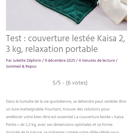
Test : couverture lestée Kaisa 2,
3 kg, relaxation portable
Par
Juliette Zéphirin
/
9 décembre 2025
/
4 minutes de lecture
/
Sommeil & Repos
5/5 - (6 votes)
Dans le tumulte de la vie quotidienne, se détendre peut sembler être
un luxe inatteignable. Pourtant, trouver des solutions pour
améliorer votre bien-être est essentiel. La couverture lestée « Kaisa
Petite » de 2,3 kg, avec ses dimensions optimales et sa forme
inspirée de la nature, se présente comme votre alliée idéale pour