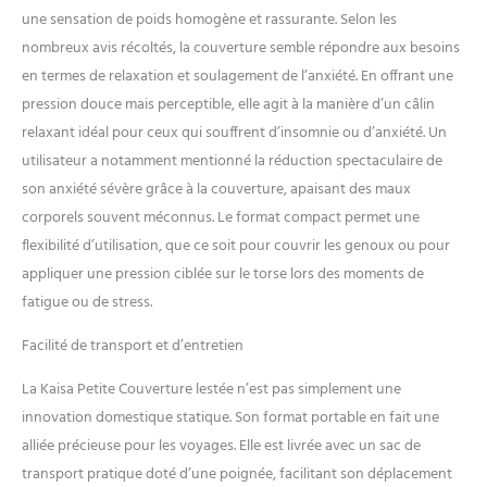
seulement fonctionnelle,
une sensation de poids homogène et rassurante. Selon les
c'est un plaisir visuel. Les
nombreux avis récoltés, la couverture semble répondre aux besoins
petits modules de poids
en termes de relaxation et soulagement de l’anxiété. En offrant une
astucieusement conçus
pression douce mais perceptible, elle agit à la manière d’un câlin
garantissent un confort
global qui ressemble à une
relaxant idéal pour ceux qui souffrent d’insomnie ou d’anxiété. Un
étreinte chaleureuse Idée
utilisateur a notamment mentionné la réduction spectaculaire de
cadeau attentionnée : la
son anxiété sévère grâce à la couverture, apaisant des maux
couverture lestée Kaisa pour
corporels souvent méconnus. Le format compact permet une
voyage est disponible en
plusieurs couleurs et est
flexibilité d’utilisation, que ce soit pour couvrir les genoux ou pour
livrée avec une boîte cadeau
appliquer une pression ciblée sur le torse lors des moments de
exquise et un sac de
fatigue ou de stress.
rangement pratique.
Enroulez-le et transportez-le
Facilité de transport et d’entretien
sans effort partout où vous
allez – parfait pour les vols,
La Kaisa Petite Couverture lestée n’est pas simplement une
les pauses au bureau ou les
innovation domestique statique. Son format portable en fait une
voyages. C'est un cadeau
alliée précieuse pour les voyages. Elle est livrée avec un sac de
parfait pour la famille et les
amis Entretien et nettoyage
transport pratique doté d’une poignée, facilitant son déplacement