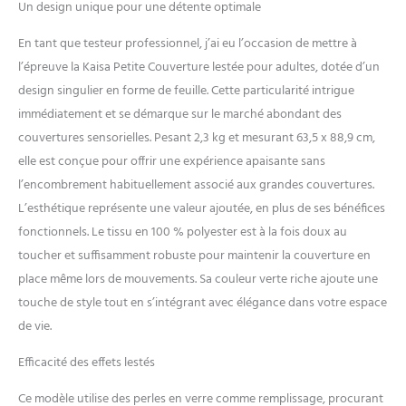
peau qui améliorera la
Un design unique pour une détente optimale
qualité de votre sommeil
tout en se mariant
En tant que testeur professionnel, j’ai eu l’occasion de mettre à
parfaitement avec n'importe
l’épreuve la Kaisa Petite Couverture lestée pour adultes, dotée d’un
quel décor Soulagement de
design singulier en forme de feuille. Cette particularité intrigue
la douleur polyvalent : plus
immédiatement et se démarque sur le marché abondant des
qu'une simple couverture de
genou, la couverture lestée
couvertures sensorielles. Pesant 2,3 kg et mesurant 63,5 x 88,9 cm,
compacte Kaisa peut être
elle est conçue pour offrir une expérience apaisante sans
utilisée comme un coussin
l’encombrement habituellement associé aux grandes couvertures.
d'épaule apaisant ou une
L’esthétique représente une valeur ajoutée, en plus de ses bénéfices
couverture réconfortante.
Grâce à ses perles de verre
fonctionnels. Le tissu en 100 % polyester est à la fois doux au
uniformément réparties, le
toucher et suffisamment robuste pour maintenir la couverture en
coussin lesté offre un
place même lors de mouvements. Sa couleur verte riche ajoute une
soulagement inégalé des
touche de style tout en s’intégrant avec élégance dans votre espace
douleurs et tensions
musculaires Design chic en
de vie.
forme de feuille : avec son
Efficacité des effets lestés
design unique inspiré des
feuilles, cette couverture
Ce modèle utilise des perles en verre comme remplissage, procurant
lestée de voyage n'est pas