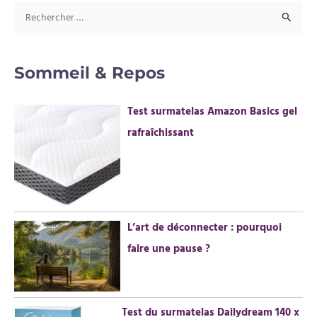
R
e
c
Sommeil & Repos
h
e
Test surmatelas Amazon Basics gel
r
rafraîchissant
c
h
e
r
L’art de déconnecter : pourquoi
:
faire une pause ?
Test du surmatelas Dailydream 140 x