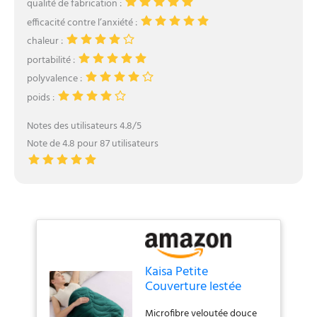
qualité de fabrication :
efficacité contre l’anxiété :
chaleur :
portabilité :
polyvalence :
poids :
Notes des utilisateurs 4.8/5
Note de 4.8 pour 87 utilisateurs
Kaisa Petite
Couverture lestée
pour Adultes de 2,3
Microfibre veloutée douce
kg, 63,5 x 88,9 cm,