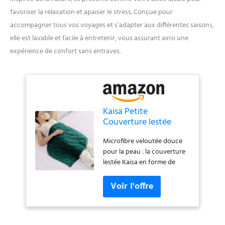
favoriser la relaxation et apaiser le stress. Conçue pour
accompagner tous vos voyages et s’adapter aux différentes saisons,
elle est lavable et facile à entretenir, vous assurant ainsi une
expérience de confort sans entraves.
Kaisa Petite
Couverture lestée
pour Adultes de 2,3
Microfibre veloutée douce
kg, 63,5 x 88,9 cm,
pour la peau : la couverture
Tapis lesté en Forme
lestée Kaisa en forme de
de Feuille, Couverture
feuille est fabriquée avec
lestée de Voyage
amour à partir de fibres
Portable pour la
ultra-douces semblables au
Relaxation,
velours. Il vous offre une
Couverture Toutes
expérience inégalée pour la
Saisons, Lavable en