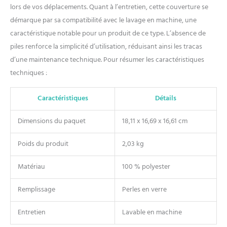
faciles : la couverture lestée
lors de vos déplacements. Quant à l’entretien, cette couverture se
pour adultes est lavable en
démarque par sa compatibilité avec le lavage en machine, une
machine et passe au sèche-
caractéristique notable pour un produit de ce type. L’absence de
linge. Nous vous
piles renforce la simplicité d’utilisation, réduisant ainsi les tracas
recommandons de le laver à
l'eau froide et de le sécher à
d’une maintenance technique. Pour résumer les caractéristiques
basse température ou de le
techniques :
laisser sécher à l'air libre. Si
vous avez des questions
Caractéristiques
Détails
concernant les produits
Kaisa , n'hésitez pas à nous
Dimensions du paquet
18,11 x 16,69 x 16,61 cm
contacter 24h/24, 7j/7
Poids du produit
2,03 kg
Matériau
100 % polyester
Remplissage
Perles en verre
Entretien
Lavable en machine