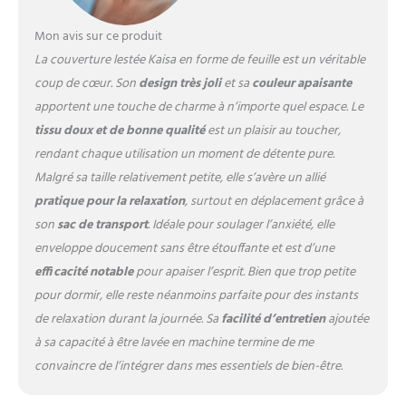
coussin lesté offre un
soulagement inégalé des
Mon avis sur ce produit
douleurs et tensions
La couverture lestée Kaisa en forme de feuille est un véritable
musculaires Design chic en
coup de cœur. Son
design très joli
et sa
couleur apaisante
forme de feuille : avec son
design unique inspiré des
apportent une touche de charme à n’importe quel espace. Le
feuilles, cette couverture
tissu doux et de bonne qualité
est un plaisir au toucher,
lestée de voyage n'est pas
rendant chaque utilisation un moment de détente pure.
seulement fonctionnelle,
Malgré sa taille relativement petite, elle s’avère un allié
c'est un plaisir visuel. Les
petits modules de poids
pratique pour la relaxation
, surtout en déplacement grâce à
astucieusement conçus
son
sac de transport
. Idéale pour soulager l’anxiété, elle
garantissent un confort
enveloppe doucement sans être étouffante et est d’une
global qui ressemble à une
efficacité notable
pour apaiser l’esprit. Bien que trop petite
étreinte chaleureuse Idée
cadeau attentionnée : la
pour dormir, elle reste néanmoins parfaite pour des instants
couverture lestée Kaisa pour
de relaxation durant la journée. Sa
facilité d’entretien
ajoutée
voyage est disponible en
à sa capacité à être lavée en machine termine de me
plusieurs couleurs et est
convaincre de l’intégrer dans mes essentiels de bien-être.
livrée avec une boîte cadeau
exquise et un sac de