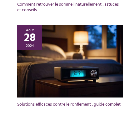
Comment retrouver le sommeil naturellement : astuces
et conseils
Août
28
2024
Solutions efficaces contre le ronflement : guide complet