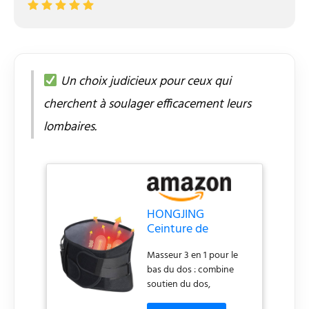
Un choix judicieux pour ceux qui
cherchent à soulager efficacement leurs
lombaires.
HONGJING
Ceinture de
soutien dorsale
Masseur 3 en 1 pour le
avec chaleur pour
bas du dos : combine
soulager les
soutien du dos,
douleurs dans le
chauffage et massage
bas du dos,