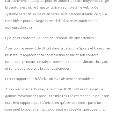
Particulièrement adaptée pour les adultes de taille moyenne à large,
mAh, la ceinture de
la ceinture est facile à ajuster grâce à son système Velcro. Ce
massage dorsale
chauffante HONGJING
système garantit un maintien sécurisé et personnalisable, ce qui la
peut être utilisée en
rend idéale pour un large éventail d’utilisateurs souffrant de
continu pendant 3 à 5
douleurs dorsales.
heures, selon les modes de
fonctionnement. Grâce à la
Qualité et confort au quotidien : répond-elle aux attentes ?
batterie haute capacité,
nous pouvons profiter
Avec un classement de 58 292 dans la catégorie Sports et Loisirs, ses
d'une expérience de
utilisateurs apprécient sa construction solide et son confort
massage chauffant
notable. Cependant, certains trouvent la fonction vibrante bruyante
confortable à tout
moment, n'importe où,
et sans les agréables vibrations attendues.
sans les contraintes d'une
connexion électrique.
Prix et rapport qualité/prix : un investissement rentable ?
Facile à utiliser : le bouton
À son prix listé de 35,99 €, la ceinture HONGJING se situe dans la
d'alimentation contrôle
l'interrupteur
gamme moyenne des produits similaires. Elle est reconnue pour son
marche/arrêt et le
excellent rapport qualité/prix, bien qu’elle ne dispose pas d’un
chauffage, et le bouton M
coussinet lombaire ferme, ce qui peut en décevoir quelques-uns.
contrôle le mode massage.