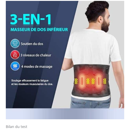
Appuyez longuement sur
le bouton d'alimentation
pour allumer et éteindre la
machine, appuyez
brièvement pour changer
le niveau de chauffage et
éteindre le chauffage.
Appuyez brièvement sur le
bouton M pour changer le
mode de massage et
désactiver le massage.
Choisissez la bonne taille :
Disponible en trois tailles,
M, L et XL, qui
conviennent aux
circonférences du bas du
dos de 79/100 cm, 100/119
cm et 119/145 cm. Veuillez
mesurer le tour de taille au
niveau du nombril.
Bilan du test