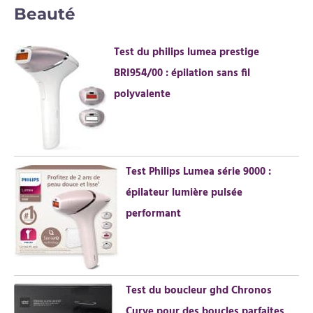
Beauté
h
e
Test du philips lumea prestige
r
BRI954/00 : épilation sans fil
c
polyvalente
h
e
r
Test Philips Lumea série 9000 :
:
épilateur lumière pulsée
performant
Test du boucleur ghd Chronos
Curve pour des boucles parfaites