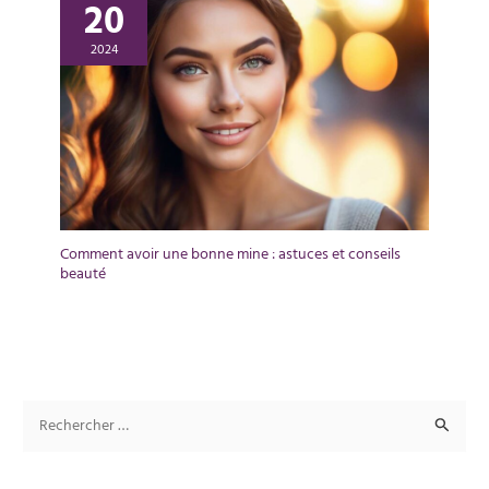
20
2024
Comment avoir une bonne mine : astuces et conseils
beauté
R
e
c