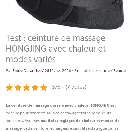
Test : ceinture de massage
HONGJING avec chaleur et
modes variés
Par
Émilie Durandier
/
26 février 2026
/
2 minutes de lecture
/
Beauté
5/5 - (7 votes)
La ceinture de massage dorsale avec chaleur HONGJING
est
conçue pour
apporter soutien et soulagement
aux douleurs
lombaires. Avec ses
multiples réglages de chaleur et modes de
massage
, cette ceinture rechargeable sans fil se distingue par sa