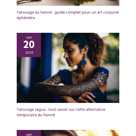
Tatouage au henné : guide complet pour un art corporel
éphémère
Juin
20
2024
Tatouage Jagua : tout savoir sur cette alternative
temporaire du henné
Juin