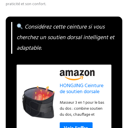
praticité et son confort.
Considérez cette ceinture si vous
cherchez un soutien dorsal intelligent et
adaptable.
HONGJING Ceinture
de soutien dorsale
avec chaleur pour
Masseur 3 en 1 pour le bas
soulager les douleurs
du dos : combine soutien
dans le bas du dos,
du dos, chauffage et
ceinture de massage
massage dans un seul
de soutien lombaire
appareil, le chauffage et le
sans fil rechargeable