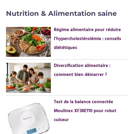
c
Nutrition & Alimentation saine
h
e
Régime alimentaire pour réduire
r
l’hypercholestérolémie : conseils
c
diététiques
h
e
Diversification alimentaire :
r
comment bien démarrer ?
:
Test de la balance connectée
Moulinex XF38E110 pour robot
cuiseur