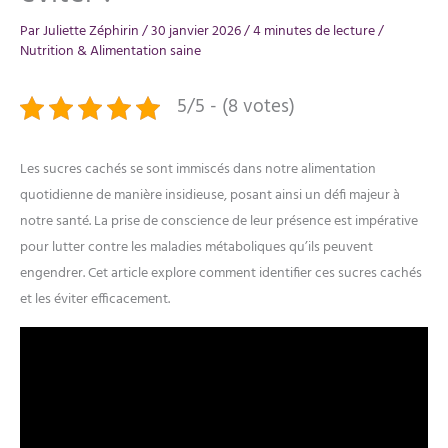
Par
Juliette Zéphirin
/
30 janvier 2026
/
4 minutes de lecture
/
Nutrition & Alimentation saine
5/5 - (8 votes)
Les sucres cachés se sont immiscés dans notre alimentation
quotidienne de manière insidieuse, posant ainsi un défi majeur à
notre santé. La prise de conscience de leur présence est impérative
pour lutter contre les maladies métaboliques qu’ils peuvent
engendrer. Cet article explore comment identifier ces sucres cachés
et les éviter efficacement.