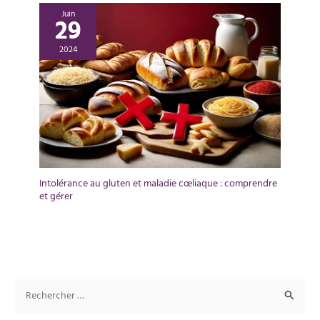
Juin
29
2024
Intolérance au gluten et maladie cœliaque : comprendre
et gérer
R
e