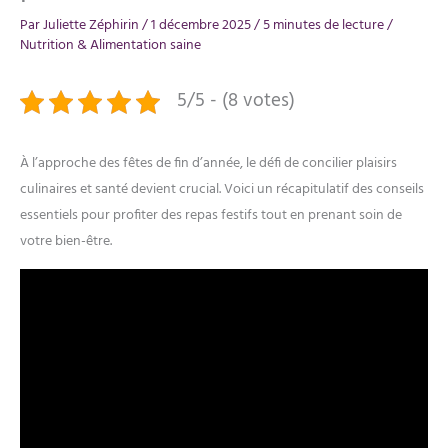
Par
Juliette Zéphirin
/
1 décembre 2025
/
5 minutes de lecture
/
Nutrition & Alimentation saine
5/5 - (8 votes)
À l’approche des fêtes de fin d’année, le défi de concilier plaisirs
culinaires et santé devient crucial. Voici un récapitulatif des conseils
essentiels pour profiter des repas festifs tout en prenant soin de
votre bien-être.