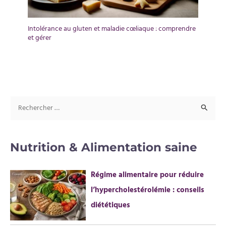
Intolérance au gluten et maladie cœliaque : comprendre
et gérer
R
e
c
Nutrition & Alimentation saine
h
e
Régime alimentaire pour réduire
r
l’hypercholestérolémie : conseils
c
diététiques
h
e