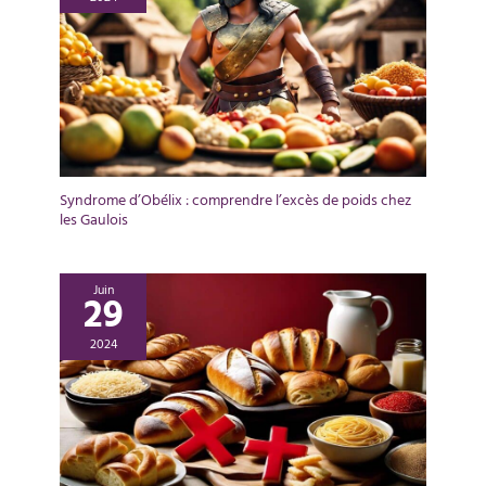
Syndrome d’Obélix : comprendre l’excès de poids chez
les Gaulois
Juin
29
2024