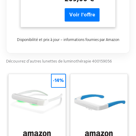
autonomie de batterie
Médical et
entre 3 et 5 heures.
Fabrication
Légère : design compact
Française
et léger (50 g). Pratique :
convient aux porteurs
de lunettes.
Disponibilité et prix à jour – informations fournies par Amazon
Découvrez d’autres lunettes de luminothérapie 400159056
-14%