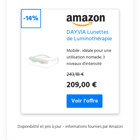
-14%
DAYVIA Lunettes
de Luminothérapie
LED SUNACTIV,
Mobile : idéale pour une
Simulation de la
utilisation nomade. 3
Lumière du Jour, 3
niveaux d'intensité
Niveaux d'Intensité
ajustables. Timer intégré.
Ajustables, Timer
243,18 €
Autonome : SUNACTIV
Intégré, Blanc et
209,00 €
dispose d'une
Gris, Agréement CE
autonomie de batterie
Médical et
entre 3 et 5 heures.
Fabrication
Légère : design compact
Française
et léger (50 g). Pratique :
convient aux porteurs
de lunettes.
Disponibilité et prix à jour – informations fournies par Amazon