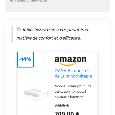
et la diffusion lumineuse.
Réfléchissez bien à vos priorités en
matière de confort et d’efficacité.
-14%
DAYVIA Lunettes
de Luminothérapie
LED SUNACTIV,
Mobile : idéale pour une
Simulation de la
utilisation nomade. 3
Lumière du Jour, 3
niveaux d'intensité
Niveaux d'Intensité
ajustables. Timer intégré.
Ajustables, Timer
243,18 €
Autonome : SUNACTIV
Intégré, Blanc et
209,00 €
dispose d'une
Gris, Agréement CE