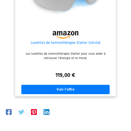
manuel FR inclus pour une prise
en main rapide. Dimensions
extérieures (L/H/P) 185*165*15
mm Poids net 65 g Longueur
d'onde maximale Lumière bleue :
480 nm / Lumière blanche : 470
nm Intensité lumineuse Lumière
bleue : 600 lux / Lumière blanche
: 1500 lux Batterie rechargeable
intégrée en polymère de lithium
Lunettes de luminothérapie Starter Solvital
3,7 V 280 mAh Durée d'utilisation
maximale Lumière bleue : 2 h /
Les lunettes de luminothérapie Starter pour vous aider à
Lumière blanche : 1,5 h Exigences
retrouver l’énergie et le moral.
relatives au chargeur USB DC 5 V
1 A (adaptateur non fourni)
119,00 €