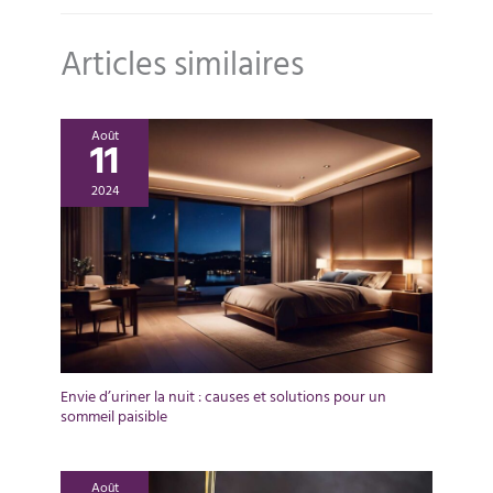
Articles similaires
Août
11
2024
Envie d’uriner la nuit : causes et solutions pour un
sommeil paisible
Août