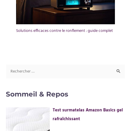
Solutions efficaces contre le ronflement : guide complet
R
e
c
Sommeil & Repos
h
e
Test surmatelas Amazon Basics gel
r
rafraîchissant
c
h