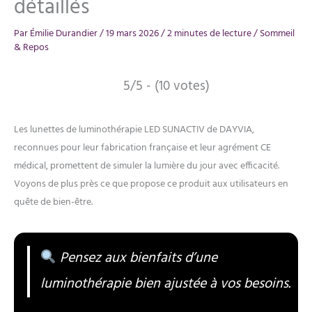
détaillés
Par
Émilie Durandier
/
19 mars 2026
/
2 minutes de lecture
/
Sommeil
& Repos
5/5 - (10 votes)
Les lunettes de luminothérapie LED SUNACTIV de DAYVIA,
reconnues pour leur fabrication française et leur agrément CE
médical, promettent de simuler la lumière du jour avec efficacité.
Voyons de plus près ce que propose ce produit aux utilisateurs en
quête de bien-être.
Pensez aux bienfaits d’une
luminothérapie bien ajustée à vos besoins.