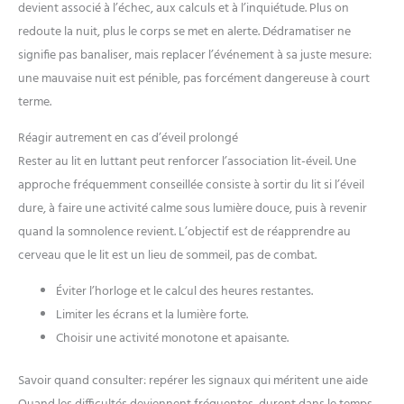
devient associé à l’échec, aux calculs et à l’inquiétude. Plus on
protection à long terme. (Il est
également des éléments de design à la mode. Il est livré avec une
recommandé de remplacer les
boîte de rangement délicate qui est facile à transporter et assure
redoute la nuit, plus le corps se met en alerte. Dédramatiser ne
boule quies de 4 à 6 jours par des
l’hygiène des écouteurs. Qu’il soit dans votre poche ou dans votre
nouveaux afin de garder le
sac, il est facile à emporter avec vous lors de vos déplacements.
signifie pas banaliser, mais replacer l’événement à sa juste mesure:
Son design simple et élégant complète votre tenue, que vous le
conduit auditif propre).
une mauvaise nuit est pénible, pas forcément dangereuse à court
portiez tous les jours ou que vous voyagiez, vous permettant de
Garantie De Satisfaction : La
rester élégant pour toutes les occasions tout en passant
bouteille scellée protège les
terme.
facilement d’un environnement sonore à l’autre. 【Plusieurs
bouchon d'oreille de l'humidité,
options de tailles】 Les earplugs sont disponibles en 4 tailles (XS-
de la poussière et de la saleté,
L) et peuvent être sélectionnés en fonction des besoins
alors laissez-vous utiliser sans
Réagir autrement en cas d’éveil prolongé
individuels. Comme un compagnon personnel pour votre oreille,
souci.AiQInu se concentre sur la
ils améliorent non seulement le confort de port, mais optimisent
Rester au lit en luttant peut renforcer l’association lit-éveil. Une
fourniture de produits de haute
également considérablement l’isolation phonique grâce à un
qualité, tous nos produits sont
approche fréquemment conseillée consiste à sortir du lit si l’éveil
ajustement parfait, créant ainsi un espace privé et calme.
garantis 100% de satisfaction !
Tous nos produits sont certifiés.
dure, à faire une activité calme sous lumière douce, puis à revenir
Vos bouchon oreilles bruit sont
couverts par notre garantie de
quand la somnolence revient. L’objectif est de réapprendre au
remboursement de 30 jours et
cerveau que le lit est un lieu de sommeil, pas de combat.
notre garantie de remplacement
gratuit d'un an.
Éviter l’horloge et le calcul des heures restantes.
Limiter les écrans et la lumière forte.
Choisir une activité monotone et apaisante.
Savoir quand consulter: repérer les signaux qui méritent une aide