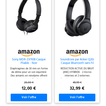
Sony MDR-ZX110B Casque
Soundcore par Anker Q20i
Pliable - Noir
Casque Bluetooth sans Fil
Diaphragmes de 30 mm en forme
RÉDUCTION ACTIVE DU BRUIT
de dôme pour un son équilibré
(ANC) HYBRIDE : 2 micros
Des aimants en néodyme offrent
internes et 2 externes
un son puissant Oreillettes
fonctionnent en tandem pour
20,00 €
49,99 €
rembourrées pour un grand
détecter le bruit externe et le
confort d'écoute Gamme de
réduire efficacement, jusqu'à 90
12,00 €
32,99 €
fréquences de 12 à 22 kHz
%, comme les bruits des moteurs
Longueur de câble: 1.2 mètres
de voitures et d'avions. PLONGEZ
AU CŒUR D'UN SON PRÉCIS : le
casque antibruit est doté de
grands transducteurs dynamiques