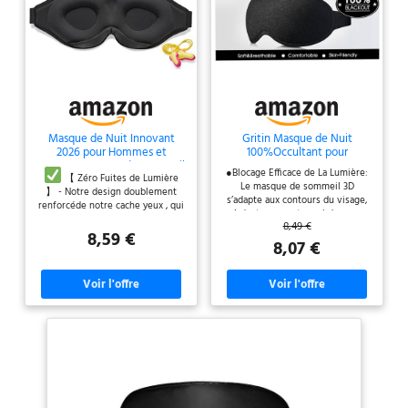
Masque de Nuit Innovant
Gritin Masque de Nuit
2026 pour Hommes et
100%Occultant pour
Femmes,Masque de Sommeil
Hommes&Femmes Zero
●Blocage Efficace de La Lumière:
(Noir)
Pression Design
【 Zéro Fuites de Lumière
Le masque de sommeil 3D
】 - Notre design doublement
s’adapte aux contours du visage,
renforcéde notre cache yeux , qui
s’adapte au pont nasal du corps
réunit une découpe innovante
8,49 €
humain pour éviter efficacement
pour le nez et un tissu qui bloque
8,59 €
les fuites de lumière, la
8,07 €
la lumière assure que vos yeux
conception de l’orbite intégrée
restent complètement dans le
en 3D n’exerce pas de pression
noir, même dans les conditions
sur les yeux, ce qui le rend
les plus lumineuses.
【
confortable et libre. ●Doux et
Matière soie glacée 】 - non
Confortable pour Dormir: Nous
seulement elle absorbe la
utilisons des tissus doux de
chaleur, mais elle a aussi un
haute qualité qui sont agréables
toucher lisse et confortable sur la
au toucher et favorisent une
expérience de sommeil
peau.
【 Super léger 】 - ce
confortable et relaxante.
cache oeil pour dormir pèse juste
●Elastique Ajustable: Le bandeau
30 grammes en poids, vous
élastique réglable est facile à