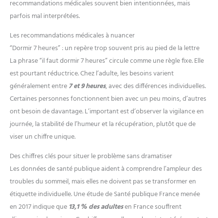
【Autonomie Prolongée &
recommandations médicales souvent bien intentionnées, mais
numérique. C'est l'assistant idéal
Fonctions Multiples】Dites adieu
pour gérer vos priorités avec
parfois mal interprétées.
aux recharges quotidiennes : sa
discrétion et efficacité accrue au
batterie haute capacité offre 7
quotidien.
[Lecteur Musique
jours d'utilisation intensive et
Les recommandations médicales à nuancer
& 300+ Cadrans Personnalisables]
jusqu'à 30 jours en veille. Cette
Cette montre sport intègre un
montre connectée santé
“Dormir 7 heures” : un repère trop souvent pris au pied de la lettre
lecteur de musique autonome et
polyvalente intègre une
permet de gérer la musique de
La phrase “il faut dormir 7 heures” circule comme une règle fixe. Elle
multitude d'outils : Minuteur,
votre smartphone directement au
Chronomètre, Alarme, Rappel
poignet. Chaque pack inclut un
est pourtant réductrice. Chez l’adulte, les besoins varient
Sédentaire, Contrôle de la
deuxième bracelet offert pour
musique et Prévisions
généralement entre
7 et 9 heures
, avec des différences individuelles.
varier les styles. Personnalisez
Météorologiques. Un véritable
l'écran avec plus de 300 cadrans
assistant personnel qui vous
Certaines personnes fonctionnent bien avec un peu moins, d’autres
variés, parfaits pour chaque
accompagne durablement dans
occasion (bureau, sport, soirée),
ont besoin de davantage. L’important est d’observer la vigilance en
toutes vos activités.
ou téléchargez vos propres
journée, la stabilité de l’humeur et la récupération, plutôt que de
photos pour un look unique.
Cette montre intelligente allie
viser un chiffre unique.
divertissement et
personnalisation totale. Un choix
idéal offrant un rapport qualité-
Des chiffres clés pour situer le problème sans dramatiser
prix imbattable pour ceux qui
veulent une montre reflétant leur
Les données de santé publique aident à comprendre l’ampleur des
style tout en gardant le contrôle
troubles du sommeil, mais elles ne doivent pas se transformer en
sur leur contenu multimédia.
[113 Modes Sportifs &
étiquette individuelle. Une étude de Santé publique France menée
Synchronisation Apple Health]
en 2017 indique que
13,1 % des adultes
en France souffrent
Atteignez vos objectifs avec
cette montre sport proposant 113