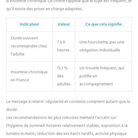
d’insomnie chronique. Ce chiffre rappelle que le sujet est fréquent, et
modes (course, cyclisme, yoga,
fitness). Via le GPS de votre
qu’il existe des prises en charge adaptées.
smartphone, tracez vos
itinéraires et cartographiez vos
parcours précisément. Suivez en
Indicateur
Valeur
Ce que cela signifie
temps réel vos pas, distance et
calories. Point fort : partagez vos
données avec Apple Health,
Durée souvent
Google Fit pour un suivi
7 à 9
Une fourchette, pas une
centralisé de vos performances.
recommandée chez
C'est l'outil idéal pour analyser
heures
obligation individuelle
chaque session via l'application
l’adulte
dédiée, qui transforme vos
efforts en graphiques clairs. Que
vous soyez athlète ou amateur,
13,1 %
Un trouble fréquent, qui
cette montre intelligente booste
Insomnie chronique
des
justifie un
votre motivation pour une
en France
amélioration constante.
adultes
accompagnement
[Santé 24/7 : Capteur Optique
Haute Performance] Priorisez
votre bien-être avec notre
capteur optique avancé de
Le message à retenir: régularité et contexte comptent autant que la
nouvelle génération. Cette
durée
montre connectée femme et
homme assure un suivi continu
Les recommandations les plus robustes mettent l’accent sur
24h/24 de votre fréquence
cardiaque et du taux d'oxygène
l’hygiène de sommeil: horaires relativement stables, exposition à la
dans le sang (SpO2). Le système
lumière le matin, réduction des excitants tardifs, activité physique
émet une alerte automatique en
cas d'anomalie du rythme