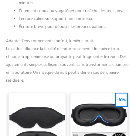
minutes.
Étirements doux ou yoga léger pour relâcher les tensions.
Lecture calme sur support non lumineux.
Écriture brève pour déposer les préoccupations.
Adapter l’environnement: confort, lumière, bruit
Le cadre influence la facilité d’endormissement. Une pièce trop
chaude, trop lumineuse ou bruyante peut fragmenter le repos. Des
ajustements simples suffisent souvent, sans transformer la chambre
en laboratoire. Un masque de nuit peut aider en cas de lumière
résiduelle.
-5%