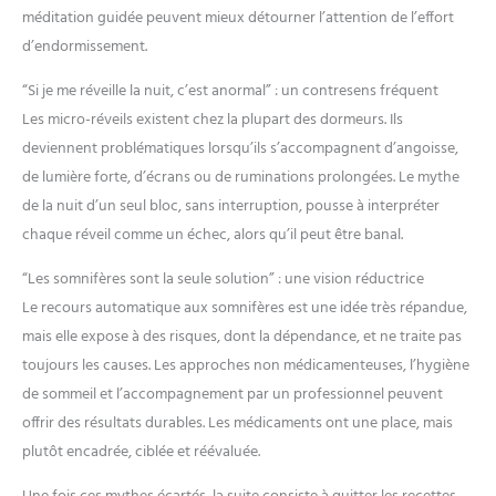
rigoureuses. Notre maîtrise
méditation guidée peuvent mieux détourner l’attention de l’effort
technologique nous permet
d'être une référence en matière
d’endormissement.
de durabilité. C’est pourquoi nous
offrons une Garantie à Vie,
témoignant de notre confiance
“Si je me réveille la nuit, c’est anormal” : un contresens fréquent
absolue dans nos produits. En
choisissant notre marque, vous
Les micro-réveils existent chez la plupart des dormeurs. Ils
bénéficiez d'un support client
deviennent problématiques lorsqu’ils s’accompagnent d’angoisse,
dévoué et d'un produit conçu
selon les standards les plus
de lumière forte, d’écrans ou de ruminations prolongées. Le mythe
élevés du secteur. Une
tranquillité d'esprit garantie pour
de la nuit d’un seul bloc, sans interruption, pousse à interpréter
un achat sans aucun risque.
chaque réveil comme un échec, alors qu’il peut être banal.
“Les somnifères sont la seule solution” : une vision réductrice
Le recours automatique aux somnifères est une idée très répandue,
mais elle expose à des risques, dont la dépendance, et ne traite pas
toujours les causes. Les approches non médicamenteuses, l’hygiène
de sommeil et l’accompagnement par un professionnel peuvent
offrir des résultats durables. Les médicaments ont une place, mais
plutôt encadrée, ciblée et réévaluée.