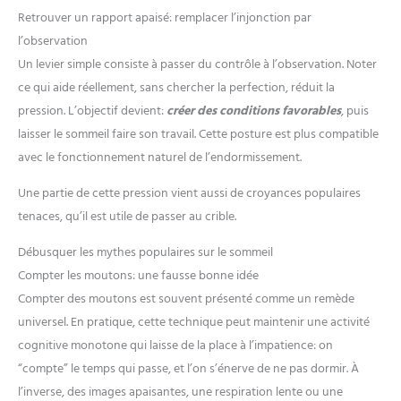
Android 6.0+ et iOS 9.0+, cette
Retrouver un rapport apaisé: remplacer l’injonction par
montre connectée s'intègre
parfaitement à tous les
l’observation
smartphones modernes. Elle
regorge d'outils pratiques :
Un levier simple consiste à passer du contrôle à l’observation. Noter
assistant vocal, calculatrice,
ce qui aide réellement, sans chercher la perfection, réduit la
chronomètre, météo, lampe de
poche et même des jeux
pression. L’objectif devient:
créer des conditions favorables
, puis
éducatifs pour stimuler l'esprit.
Disponible en plusieurs coloris,
laisser le sommeil faire son travail. Cette posture est plus compatible
c'est l'idée cadeau parfaite pour
toutes les occasions : Noël,
avec le fonctionnement naturel de l’endormissement.
anniversaires, fête des mères ou
des pères, Pâques et Saint-
Une partie de cette pression vient aussi de croyances populaires
Valentin. Son interface intuitive
et ses fonctions de sécurité
tenaces, qu’il est utile de passer au crible.
(trouver mon téléphone, rappel
sédentaire) la rendent accessible
aux jeunes comme aux seniors.
Débusquer les mythes populaires sur le sommeil
[Expertise de 10 Ans &
Compter les moutons: une fausse bonne idée
Garantie à Vie] Investissez dans
la qualité avec un leader de
Compter des moutons est souvent présenté comme un remède
l'industrie fort de 10 ans
universel. En pratique, cette technique peut maintenir une activité
d'expérience. En tant que
fabricant disposant de sa propre
cognitive monotone qui laisse de la place à l’impatience: on
usine et d'un département R&D
indépendant, nous mettons en
“compte” le temps qui passe, et l’on s’énerve de ne pas dormir. À
œuvre des mesures de contrôle
qualité extrêmement
l’inverse, des images apaisantes, une respiration lente ou une