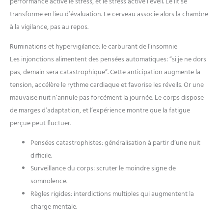
performance active le stress, et le stress active l’éveil. Le lit se
montre intelligente vous aide à
reprendre le contrôle sur votre
transforme en lieu d’évaluation. Le cerveau associe alors la chambre
santé au quotidien avec une
à la vigilance, pas au repos.
précision et une discrétion
totales.
[Batterie 500mAh &
Étanchéité 1ATM Robuste] Dites
Ruminations et hypervigilance: le carburant de l’insomnie
adieu à l'anxiété avec notre
Les injonctions alimentent des pensées automatiques: “si je ne dors
batterie de 500mAh : 30 jours en
veille, 3-7 jours en usage intensif,
pas, demain sera catastrophique”. Cette anticipation augmente la
7 à 15 jours en usage moyen
(charge rapide en 1h). Certifiée
tension, accélère le rythme cardiaque et favorise les réveils. Or une
1ATM(étanchéité jusqu'à 10
mètres), cette smartwatch est
mauvaise nuit n’annule pas forcément la journée. Le corps dispose
idéale pour le lavage des mains,
de marges d’adaptation, et l’expérience montre que la fatigue
la pluie, la douche et la natation.
Attention : évitez le contact avec
perçue peut fluctuer.
l'eau chaude, la vapeur, l'eau de
mer ou les produits chimiques
(savon, gel douche). Son bracelet
Pensées catastrophistes: généralisation à partir d’une nuit
en TPU premium garantit un
confort supérieur pour un port
difficile.
prolongé. Sa robustesse en fait le
Surveillance du corps: scruter le moindre signe de
partenaire de confiance de cette
montre sport, du bureau aux
somnolence.
activités nautiques, sans jamais
vous laisser tomber au quotidien.
Règles rigides: interdictions multiples qui augmentent la
[Compatibilité Universelle &
charge mentale.
Cadeau Idéal pour Tous]
Entièrement compatible avec