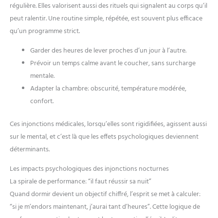
régulière. Elles valorisent aussi des rituels qui signalent au corps qu’il
cardiaque, offrant une sécurité
proactive. Ces mesures précises
peut ralentir. Une routine simple, répétée, est souvent plus efficace
aident à comprendre l'impact de
vos activités sur votre forme.
qu’un programme strict.
Note : Ce produit n'est pas un
dispositif médical ; les données
Garder des heures de lever proches d’un jour à l’autre.
sont fournies à titre indicatif
pour le suivi du fitness et du
Prévoir un temps calme avant le coucher, sans surcharge
bien-être général, visant une
gestion simplifiée de votre
mentale.
capital santé au quotidien.
Adapter la chambre: obscurité, température modérée,
[Sommeil, Stress & Suivi du Cycle
Féminin] Optimisez votre repos
confort.
avec une analyse détaillée des
phases de sommeil : profond,
léger, REM (mouvements
Ces injonctions médicales, lorsqu’elles sont rigidifiées, agissent aussi
oculaires rapides) et moments
d'éveil. Cette montre femme
sur le mental, et c’est là que les effets psychologiques deviennent
connectée innove également
déterminants.
avec un enregistrement de
l'humeur (Positif, Calme, Négatif)
et du niveau de stress (Relaxé,
Les impacts psychologiques des injonctions nocturnes
Normal, Moyen, Élevé). Ces
indicateurs, couplés au suivi du
La spirale de performance: “il faut réussir sa nuit”
cycle menstruel, offrent une
vision globale de votre état
Quand dormir devient un objectif chiffré, l’esprit se met à calculer:
physique et émotionnel. Profitez
“si je m’endors maintenant, j’aurai tant d’heures”. Cette logique de
d'exercices de respiration guidés
pour retrouver la sérénité. Cette