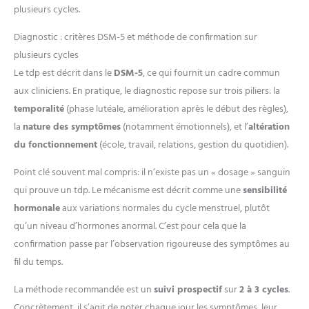
plusieurs cycles.
Diagnostic : critères DSM-5 et méthode de confirmation sur
plusieurs cycles
Le tdp est décrit dans le
DSM-5
, ce qui fournit un cadre commun
aux cliniciens. En pratique, le diagnostic repose sur trois piliers: la
temporalité
(phase lutéale, amélioration après le début des règles),
la
nature des symptômes
(notamment émotionnels), et l’
altération
du fonctionnement
(école, travail, relations, gestion du quotidien).
Point clé souvent mal compris: il n’existe pas un « dosage » sanguin
qui prouve un tdp. Le mécanisme est décrit comme une
sensibilité
hormonale
aux variations normales du cycle menstruel, plutôt
qu’un niveau d’hormones anormal. C’est pour cela que la
confirmation passe par l’observation rigoureuse des symptômes au
fil du temps.
La méthode recommandée est un
suivi prospectif
sur
2 à 3 cycles
.
Concrètement, il s’agit de noter chaque jour les symptômes, leur