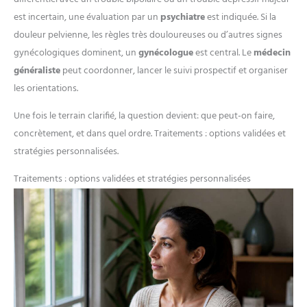
est incertain, une évaluation par un
psychiatre
est indiquée. Si la
douleur pelvienne, les règles très douloureuses ou d’autres signes
gynécologiques dominent, un
gynécologue
est central. Le
médecin
généraliste
peut coordonner, lancer le suivi prospectif et organiser
les orientations.
Une fois le terrain clarifié, la question devient: que peut-on faire,
concrètement, et dans quel ordre. Traitements : options validées et
stratégies personnalisées.
Traitements : options validées et stratégies personnalisées