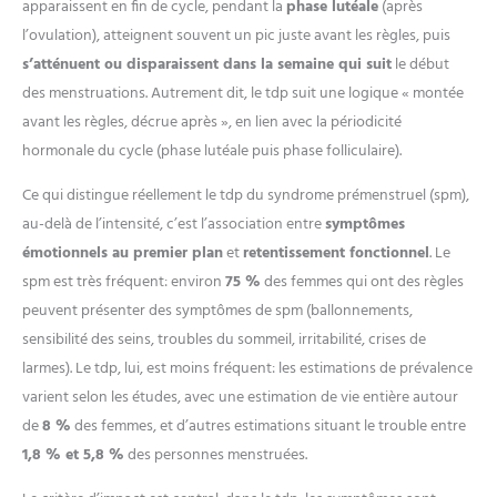
apparaissent en fin de cycle, pendant la
phase lutéale
(après
l’ovulation), atteignent souvent un pic juste avant les règles, puis
s’atténuent ou disparaissent dans la semaine qui suit
le début
des menstruations. Autrement dit, le tdp suit une logique « montée
avant les règles, décrue après », en lien avec la périodicité
hormonale du cycle (phase lutéale puis phase folliculaire).
Ce qui distingue réellement le tdp du syndrome prémenstruel (spm),
au-delà de l’intensité, c’est l’association entre
symptômes
émotionnels au premier plan
et
retentissement fonctionnel
. Le
spm est très fréquent: environ
75 %
des femmes qui ont des règles
peuvent présenter des symptômes de spm (ballonnements,
sensibilité des seins, troubles du sommeil, irritabilité, crises de
larmes). Le tdp, lui, est moins fréquent: les estimations de prévalence
varient selon les études, avec une estimation de vie entière autour
de
8 %
des femmes, et d’autres estimations situant le trouble entre
1,8 % et 5,8 %
des personnes menstruées.