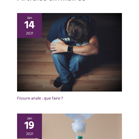
Jan
14
2021
Fissure anale : que faire ?
Jan
19
2021