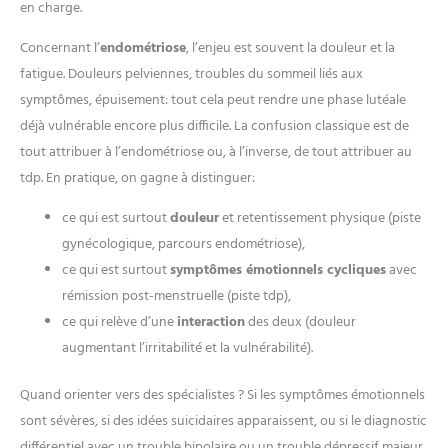
en charge.
Concernant l’
endométriose
, l’enjeu est souvent la douleur et la
fatigue. Douleurs pelviennes, troubles du sommeil liés aux
symptômes, épuisement: tout cela peut rendre une phase lutéale
déjà vulnérable encore plus difficile. La confusion classique est de
tout attribuer à l’endométriose ou, à l’inverse, de tout attribuer au
tdp. En pratique, on gagne à distinguer:
ce qui est surtout
douleur
et retentissement physique (piste
gynécologique, parcours endométriose),
ce qui est surtout
symptômes émotionnels cycliques
avec
rémission post-menstruelle (piste tdp),
ce qui relève d’une
interaction
des deux (douleur
augmentant l’irritabilité et la vulnérabilité).
Quand orienter vers des spécialistes ? Si les symptômes émotionnels
sont sévères, si des idées suicidaires apparaissent, ou si le diagnostic
différentiel avec un trouble bipolaire ou un trouble dépressif majeur