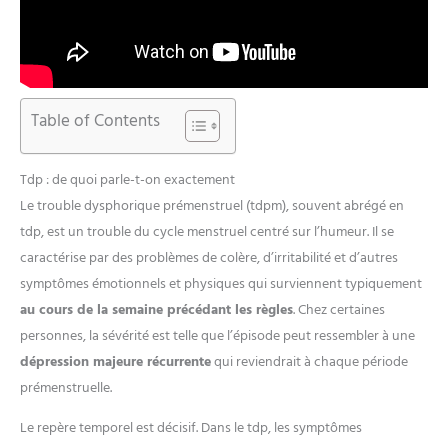
Table of Contents
Tdp : de quoi parle-t-on exactement
Le trouble dysphorique prémenstruel (tdpm), souvent abrégé en
tdp, est un trouble du cycle menstruel centré sur l’humeur. Il se
caractérise par des problèmes de colère, d’irritabilité et d’autres
symptômes émotionnels et physiques qui surviennent typiquement
au cours de la semaine précédant les règles
. Chez certaines
personnes, la sévérité est telle que l’épisode peut ressembler à une
dépression majeure récurrente
qui reviendrait à chaque période
prémenstruelle.
Le repère temporel est décisif. Dans le tdp, les symptômes