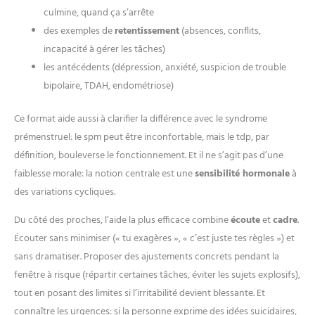
culmine, quand ça s’arrête
des exemples de
retentissement
(absences, conflits,
incapacité à gérer les tâches)
les antécédents (dépression, anxiété, suspicion de trouble
bipolaire, TDAH, endométriose)
Ce format aide aussi à clarifier la différence avec le syndrome
prémenstruel: le spm peut être inconfortable, mais le tdp, par
définition, bouleverse le fonctionnement. Et il ne s’agit pas d’une
faiblesse morale: la notion centrale est une
sensibilité hormonale
à
des variations cycliques.
Du côté des proches, l’aide la plus efficace combine
écoute
et
cadre
.
Écouter sans minimiser (« tu exagères », « c’est juste tes règles ») et
sans dramatiser. Proposer des ajustements concrets pendant la
fenêtre à risque (répartir certaines tâches, éviter les sujets explosifs),
tout en posant des limites si l’irritabilité devient blessante. Et
connaître les urgences: si la personne exprime des idées suicidaires,