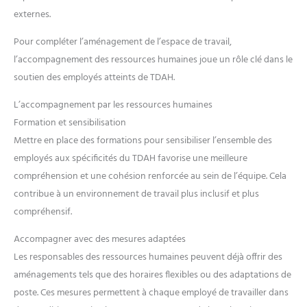
(français non garanti) pour un montage facile et rapide.
seulement 6 étapes, et est livrée
externes.
avec toutes les pièces
nécessaires et un manuel
d'utilisation détaillé, une
Pour compléter l’aménagement de l’espace de travail,
personne peut terminer
l'installation en seulement 15
l’accompagnement des ressources humaines joue un rôle clé dans le
minutes !
soutien des employés atteints de TDAH.
L’accompagnement par les ressources humaines
Formation et sensibilisation
Mettre en place des formations pour sensibiliser l’ensemble des
employés aux spécificités du TDAH favorise une meilleure
compréhension et une cohésion renforcée au sein de l’équipe. Cela
contribue à un environnement de travail plus inclusif et plus
compréhensif.
Accompagner avec des mesures adaptées
Les responsables des ressources humaines peuvent déjà offrir des
aménagements tels que des horaires flexibles ou des adaptations de
poste. Ces mesures permettent à chaque employé de travailler dans