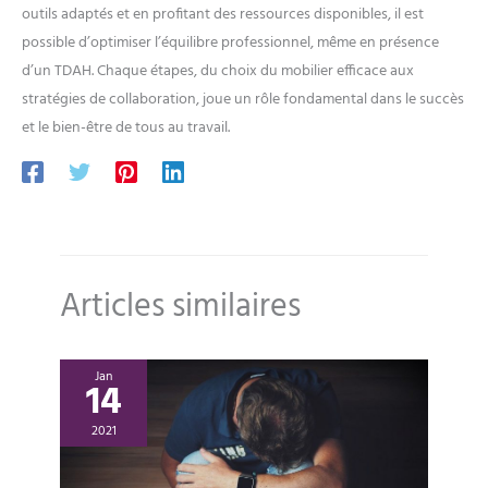
outils adaptés et en profitant des ressources disponibles, il est
possible d’optimiser l’équilibre professionnel, même en présence
d’un TDAH. Chaque étapes, du choix du mobilier efficace aux
stratégies de collaboration, joue un rôle fondamental dans le succès
et le bien-être de tous au travail.
Articles similaires
Jan
14
2021