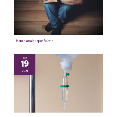
Fissure anale : que faire ?
Jan
19
2021