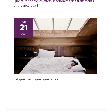
Que faire contre les effets secondaires des traitements
anti-cancéreux ?
Jan
21
2021
Fatigue chronique : que faire ?