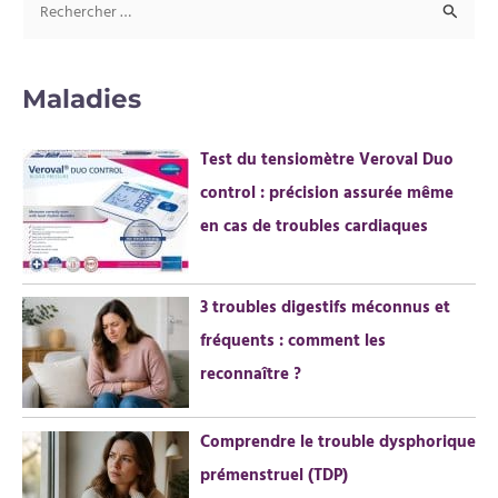
R
e
c
Maladies
h
e
Test du tensiomètre Veroval Duo
r
control : précision assurée même
c
en cas de troubles cardiaques
h
e
r
3 troubles digestifs méconnus et
fréquents : comment les
:
reconnaître ?
Comprendre le trouble dysphorique
prémenstruel (TDP)