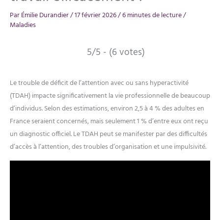
Par
Émilie Durandier
/
17 février 2026
/
6 minutes de lecture
/
Maladies
5/5 - (6 votes)
Le trouble de déficit de l’attention avec ou sans hyperactivité
(TDAH) impacte significativement la vie professionnelle de beaucoup
d’individus. Selon des estimations, environ 2,5 à 4 % des adultes en
France seraient concernés, mais seulement 1 % d’entre eux ont reçu
un diagnostic officiel. Le TDAH peut se manifester par des difficultés
d’accès à l’attention, des troubles d’organisation et une impulsivité.