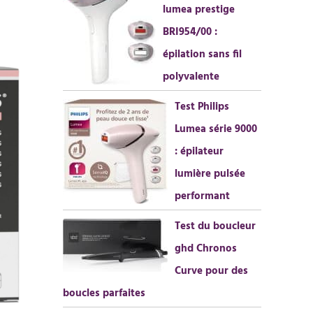
lumea prestige
h
BRI954/00 :
e
épilation sans fil
r
polyvalente
:
Test Philips
Lumea série 9000
: épilateur
lumière pulsée
performant
Test du boucleur
ghd Chronos
Curve pour des
boucles parfaites