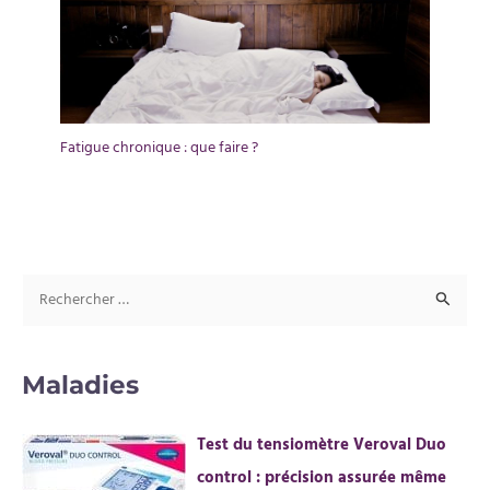
Fatigue chronique : que faire ?
R
e
c
Maladies
h
e
Test du tensiomètre Veroval Duo
r
control : précision assurée même
c