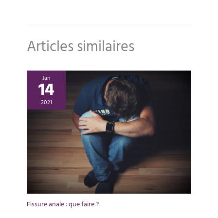
Articles similaires
Jan
14
2021
Fissure anale : que faire ?