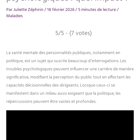
Par
Juliette Zéphirin
/
18 février 2026
/
5 minutes de lecture
/
Maladies
5/5 - (7 votes)
La santé mentale des personnalités publiques, notamment en
politique, est un sujet qui suscite beaucoup d’interrogations. Les
troubles psychologiques peuvent influencer une carrière de manière
significative, modifiant la perception du public tout en affectant les
capacités décisionnelles des dirigeants. Lorsque ceux-ci se
manifestent dans un milieu aussi exigeant que la politique, les
répercussions peuvent être vastes et profondes.