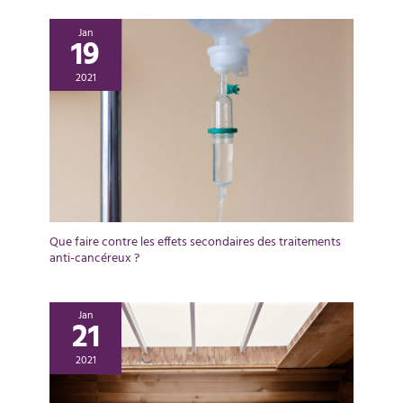
Jan
19
2021
Que faire contre les effets secondaires des traitements
anti-cancéreux ?
Jan
21
2021