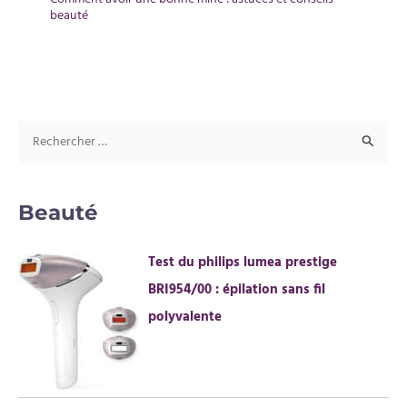
beauté
R
e
c
Beauté
h
e
Test du philips lumea prestige
r
BRI954/00 : épilation sans fil
c
polyvalente
h
e
r