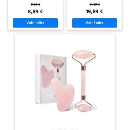
avec du jade, connue pour ses
connu pour ses propriétés
9,89 €
21,99 €
propriétés de refroidissement et
énergétiques, équilibrant votre
pour son effet énergétique. [
peau tout en favorisant un teint
8,89 €
19,89 €
Pierre Massage Visage ] Le
éclatant. ROULEAU DE JADE DU
rouleau de jade est constitué de
VISAGE : Réduit les poches et
deux cylindres de jade reliés par
cernes, affine les pores et aide à
un manche. Le jade est une pierre
améliorer l'élasticité de la peau
naturelle aux propriétés
tout en éliminant les toxines et
apaisantes et régénérantes sur la
en stimulant la circulation
peau. [ Rouleau Jade ] Le guasha
sanguine. MASSAGE GUA SHA :
est utilisé pour favoriser la
Soulage les tensions et sculpte
circulation sanguine et
les contours du visage. Utilisation
lymphatique, améliorer le tonus
régulière pour améliorer
de la peau, soulager la tension
l'apparence du double menton et
musculaire et favoriser la
lutter contre les signes de
relaxation. [ Massage Visage ]
vieillissement. SIMPLE
Lors du massage avec le gua sha,
D'UTILISATION : Facile à utiliser,
une légère pression est
accompagné d'un guide
appliquée sur la peau en grattant
électronique complet pour vous
dans une direction spécifique
guider dans l'optimisation de
pour améliorer le flux sanguin et
votre routine de soins et
lymphatique. [ LAC FOR YOU ]
maximiser les résultats.
Produits inclusifs pour la beauté
COMBINAISON IDÉALE : Utilisez
et le bien-être, qualité et design
avec votre sérum Plantifique
Made in Italy, pour votre routine
préféré pour enrichir l'expérience
et détente, à la maison ou en
de massage, tout en améliorant
voyage, pour prendre soin de
l'absorption et en maximisant les
vous toujours.
bienfaits de vos soins. CADEAU
PARFAIT : Offrez ce set de
rouleau et Gua Sha en cadeau