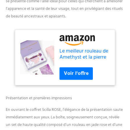
se présente comme l’allié idéal pour celles qui cherchent à améliorer
l’apparence et la santé de leur visage, tout en privilégiant des rituels
de beauté ancestraux et apaisants.
Le meilleur rouleau de
Amethyst et la pierre
Gua Sha Masseur de
beauté supérieur Jade
rose 100% naturel et
authentique pour le
visage Tonifier la peau
Raffermir
Présentation et premières impressions
l'amincissement du
visage
En ouvrant le coffret Scilla ROSE, l’élégance de la présentation saute
immédiatement aux yeux. La boîte, soigneusement conçue, révèle
un set de haute qualité composé d’un rouleau en jade rose et d’une