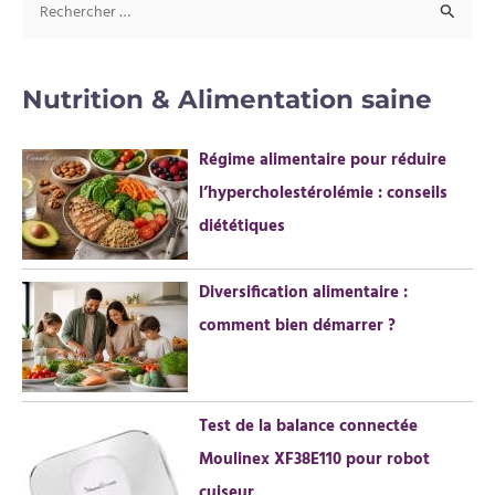
R
e
c
Nutrition & Alimentation saine
h
e
Régime alimentaire pour réduire
r
l’hypercholestérolémie : conseils
c
diététiques
h
e
Diversification alimentaire :
r
comment bien démarrer ?
:
Test de la balance connectée
Moulinex XF38E110 pour robot
cuiseur