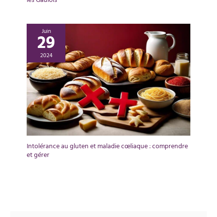
les Gaulois
Juin
29
2024
Intolérance au gluten et maladie cœliaque : comprendre
et gérer