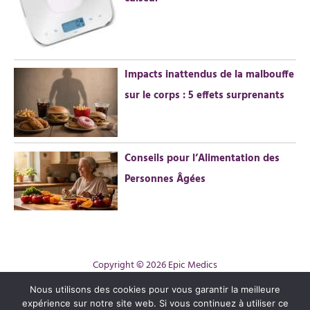
Impacts inattendus de la malbouffe
sur le corps : 5 effets surprenants
Conseils pour l’Alimentation des
Personnes Âgées
Copyright © 2026 Epic Medics
Contact
Nous utilisons des cookies pour vous garantir la meilleure
expérience sur notre site web. Si vous continuez à utiliser ce
Mentions légales